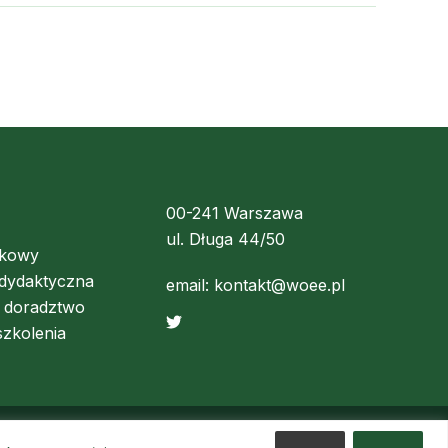
00-241 Warszawa
ul. Długa 44/50
ukowy
 dydaktyczna
email:
kontakt@woee.pl
i doradztwo
szkolenia
Realizacja:
mediaimage.pl