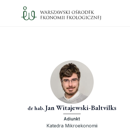
Skip
to
content
Jan Witajewski-Baltvilks
dr hab.
Adiunkt
Katedra Mikroekonomii