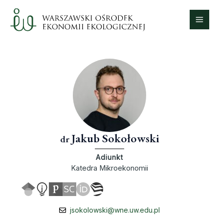
Skip
Mai
to
Men
content
Jakub Sokołowski
dr
Adiunkt
Katedra Mikroekonomii
jsokolowski@wne.uw.edu.pl