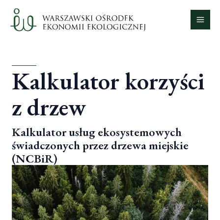
Skip
Mai
to
Men
content
Kalkulator korzyści
z drzew
Kalkulator usług ekosystemowych
świadczonych przez drzewa miejskie
(NCBiR)