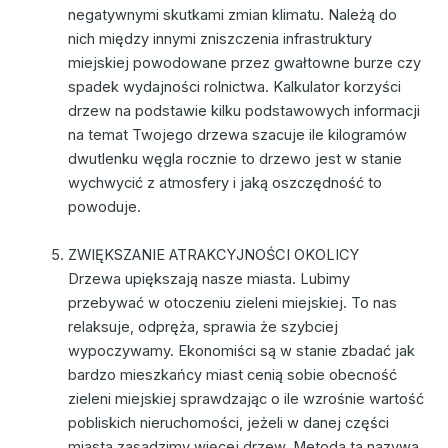
negatywnymi skutkami zmian klimatu. Należą do
nich między innymi zniszczenia infrastruktury
miejskiej powodowane przez gwałtowne burze czy
spadek wydajności rolnictwa. Kalkulator korzyści
drzew na podstawie kilku podstawowych informacji
na temat Twojego drzewa szacuje ile kilogramów
dwutlenku węgla rocznie to drzewo jest w stanie
wychwycić z atmosfery i jaką oszczędność to
powoduje.
ZWIĘKSZANIE ATRAKCYJNOŚCI OKOLICY
Drzewa upiększają nasze miasta. Lubimy
przebywać w otoczeniu zieleni miejskiej. To nas
relaksuje, odpręża, sprawia że szybciej
wypoczywamy. Ekonomiści są w stanie zbadać jak
bardzo mieszkańcy miast cenią sobie obecność
zieleni miejskiej sprawdzając o ile wzrośnie wartość
pobliskich nieruchomości, jeżeli w danej części
miasta zasadzimy więcej drzew. Metoda ta nazywa