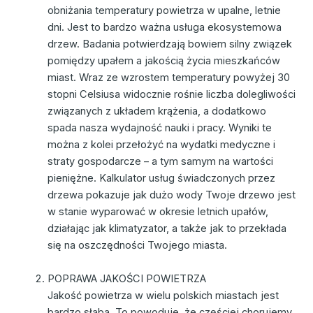
obniżania temperatury powietrza w upalne, letnie
dni. Jest to bardzo ważna usługa ekosystemowa
drzew. Badania potwierdzają bowiem silny związek
pomiędzy upałem a jakością życia mieszkańców
miast. Wraz ze wzrostem temperatury powyżej 30
stopni Celsiusa widocznie rośnie liczba dolegliwości
związanych z układem krążenia, a dodatkowo
spada nasza wydajność nauki i pracy. Wyniki te
można z kolei przełożyć na wydatki medyczne i
straty gospodarcze – a tym samym na wartości
pieniężne. Kalkulator usług świadczonych przez
drzewa pokazuje jak dużo wody Twoje drzewo jest
w stanie wyparować w okresie letnich upałów,
działając jak klimatyzator, a także jak to przekłada
się na oszczędności Twojego miasta.
POPRAWA JAKOŚCI POWIETRZA
Jakość powietrza w wielu polskich miastach jest
bardzo słaba. To powoduje, że częściej chorujemy